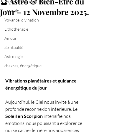
🔮 Astro & Bien-Être du
Jeux message de l'univers
Jour – 12 Novembre 2025.
Les quiz
Voyance, divination
Lithothérapie
Amour
Spiritualité
Astrologie
chakras, énergétique
Vibrations planétaires et guidance 
énergétique du jour
Aujourd’hui, le Ciel nous invite à une 
profonde reconnexion intérieure. Le 
Soleil en Scorpion
 intensifie nos 
émotions, nous poussant à explorer ce 
qui se cache derrière nos apparences. 