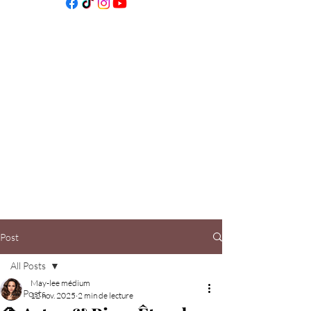
Post
All Posts
May-lee médium
All Posts
12 nov. 2025
2 min de lecture