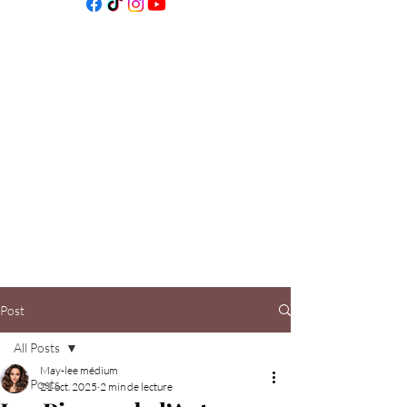
Post
All Posts
May-lee médium
All Posts
21 oct. 2025
2 min de lecture