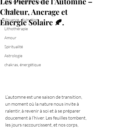
Les Pierres de l’Automne –
Jeux message de l'univers
Chaleur, Ancrage et
Les quiz
Énergie Solaire 🍂.
Voyance, divination
Lithothérapie
Amour
Spiritualité
Astrologie
chakras, énergétique
L’automne est une saison de transition, 
un moment où la nature nous invite à 
ralentir, à revenir à soi et à se préparer 
doucement à l’hiver. Les feuilles tombent, 
les jours raccourcissent, et nos corps, 