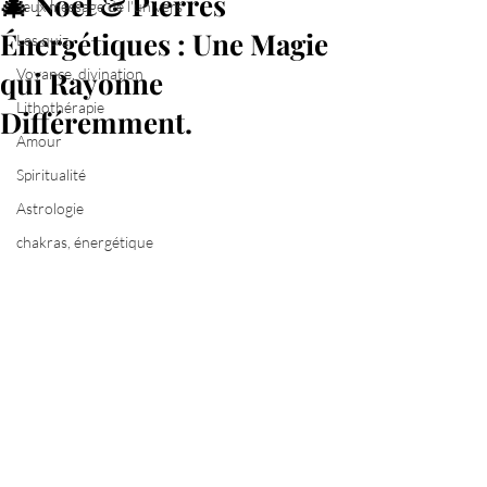
🎄 Noël & Pierres
Jeux message de l'univers
Énergétiques : Une Magie
Les quiz
qui Rayonne
Voyance, divination
Lithothérapie
Différemment.
Amour
Spiritualité
Astrologie
chakras, énergétique