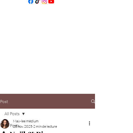
Post
All Posts
May-lee médium
All Posts
25 nov. 2025
2 min de lecture