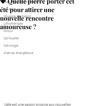
💖 Quelle pierre porter cet
Jeux message de l'univers
été pour attirer une
Les quiz
nouvelle rencontre
Voyance, divination
Lithothérapie
amoureuse ?
Amour
Spiritualité
Astrologie
chakras, énergétique
L’été est une saison propice aux nouvelles 