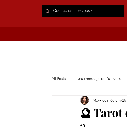
ACCUEIL Lithothérapie
Boutiqu
All Posts
Jeux message de l'univers
May-lee médium
18
Astrologie
chakras, énergétiqu
🔮 Tarot 