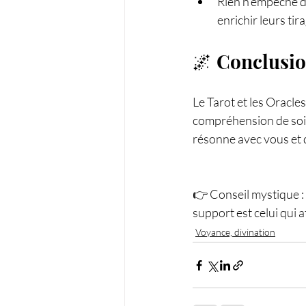
Rien n’empêche d’
enrichir leurs tir
🌌 Conclusi
Le Tarot et les Oracle
compréhension de soi et
résonne avec vous et q
👉 Conseil mystique : 
support est celui qui 
Voyance, divination