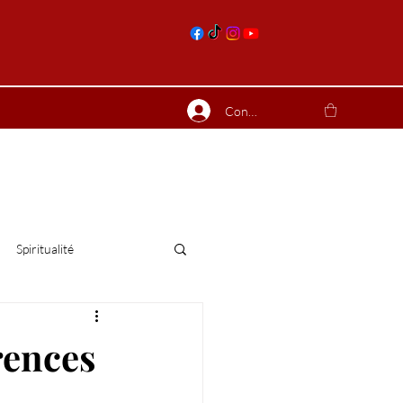
nts
Connexion
ierres suite
Blog
Plus
Spiritualité
rences