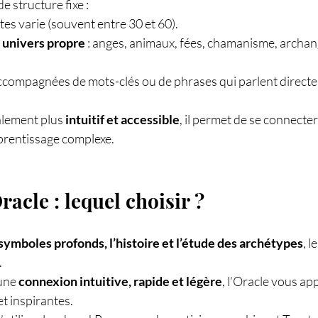
e structure fixe :
es varie (souvent entre 30 et 60).
 
univers propre
 : anges, animaux, fées, chamanisme, archa
accompagnées de mots-clés ou de phrases qui parlent directe
alement plus 
intuitif et accessible
, il permet de se connecte
prentissage complexe.
acle : lequel choisir ?
symboles profonds, l’histoire et l’étude des archétypes
, l
.
une 
connexion intuitive, rapide et légère
, l’Oracle vous ap
et inspirantes.