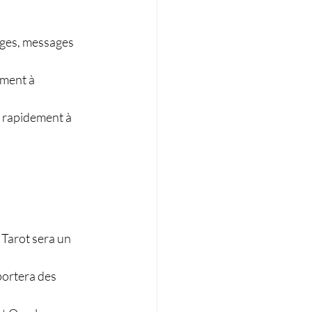
nges, messages 
ment à 
r rapidement à 
e Tarot sera un 
portera des 