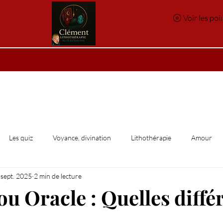
Voir les poi
e
Réservation en ligne
Index des pierres
Index des p
Les quiz
Voyance, divination
Lithothérapie
Amour
 sept. 2025
2 min de lecture
e
ou Oracle : Quelles diffé