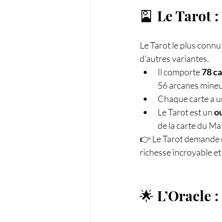
🎴 Le Tarot :
Le Tarot le plus connu 
d’autres variantes.
Il comporte 
78 ca
56 arcanes mineur
Chaque carte a un
Le Tarot est un 
ou
de la carte du Ma
👉 Le Tarot demande un
richesse incroyable e
🌟 L’Oracle : 