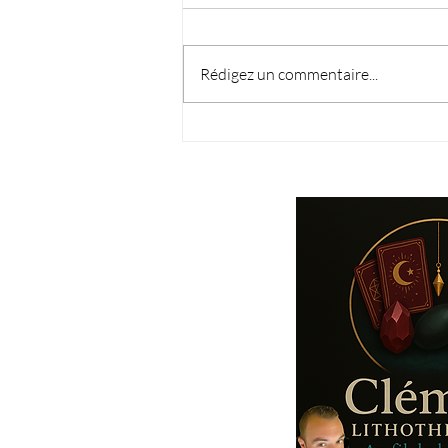
Rédigez un commentaire...
🔮 Consultation en Audiotel
ou en Privé : Quelle est la
Différence ?