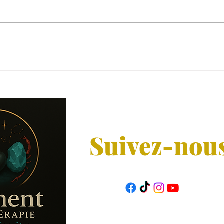
🔮 Le Jeu de 32 Cartes : Un
🔮 L
Outil Ancien au Cœur de la
capa
Voyance.
de l
Suivez-nou