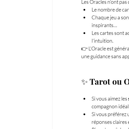
Les Oracles n’ont pas d
Le nombre de cart
Chaque jeu a son
inspirants…
Les cartes sont 
l’intuition.
👉 L’Oracle est génér
une guidance sans ap
✨ Tarot ou Or
Si vous aimez les 
compagnon idéal
Si vous préférez 
réponses claires 