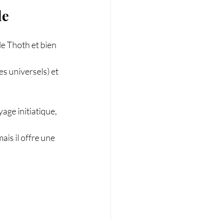
le
 le Thoth et bien 
s universels) et 
yage initiatique, 
is il offre une 