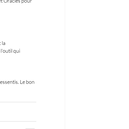
et Oracles pour 
 la 
’outil qui 
essentis. Le bon 