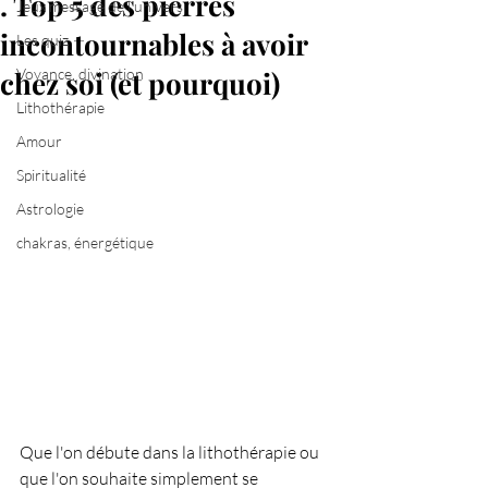
. Top 5 des pierres
Jeux message de l'univers
incontournables à avoir
Les quiz
chez soi (et pourquoi)
Voyance, divination
Lithothérapie
Amour
Spiritualité
Astrologie
chakras, énergétique
Que l'on débute dans la lithothérapie ou 
que l'on souhaite simplement se 