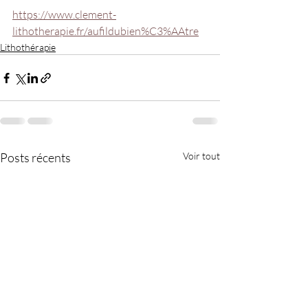
https://www.clement-
lithotherapie.fr/aufildubien%C3%AAtre
Lithothérapie
Posts récents
Voir tout