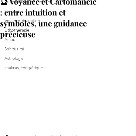
🔮 Voyance et Cartomancie
Jeux message de l'univers
: entre intuition et
Les quiz
symboles, une guidance
Voyance, divination
Lithothérapie
précieuse
Amour
Spiritualité
Astrologie
chakras, énergétique