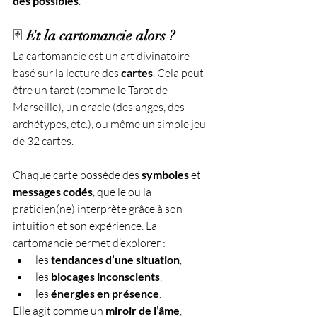
des possibles
.
🃏 
Et la cartomancie alors ?
La cartomancie est un art divinatoire 
basé sur la lecture des 
cartes
. Cela peut 
être un tarot (comme le Tarot de 
Marseille), un oracle (des anges, des 
archétypes, etc.), ou même un simple jeu 
de 32 cartes.
Chaque carte possède des 
symboles
 et 
messages codés
, que le ou la 
praticien(ne) interprète grâce à son 
intuition et son expérience. La 
cartomancie permet d’explorer :
les 
tendances d’une situation
,
les 
blocages inconscients
,
les 
énergies en présence
.
Elle agit comme un 
miroir de l’âme
, 