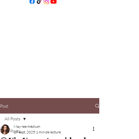
Post
All Posts
May-lee médium
All Posts
19 sept. 2025
1 min de lecture