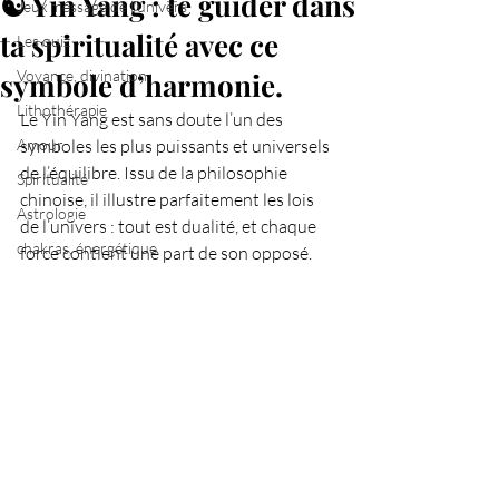
☯️ Yin Yang : te guider dans
Jeux message de l'univers
ta spiritualité avec ce
Les quiz
symbole d’harmonie.
Voyance, divination
Lithothérapie
Le Yin Yang est sans doute l’un des 
Amour
symboles les plus puissants et universels 
de l’équilibre. Issu de la philosophie 
Spiritualité
chinoise, il illustre parfaitement les lois 
Astrologie
de l’univers : tout est dualité, et chaque 
chakras, énergétique
force contient une part de son opposé.