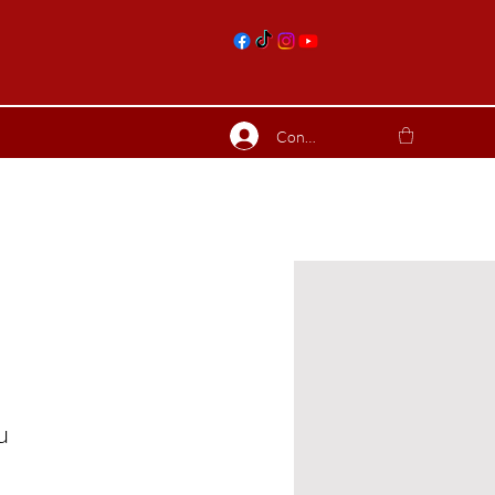
nts
Connexion
ierres suite
Blog
Plus
u