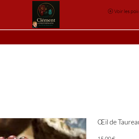
Voir les poi
e
Réservation en ligne
Index des pierres
Index des p
Œil de Taurea
Prix
15,00 €