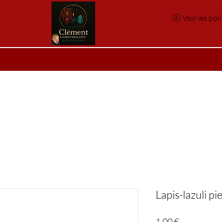
Voir les poi
e
Réservation en ligne
Index des pierres
Index des p
Lapis-lazuli pi
Prix
1,00 €