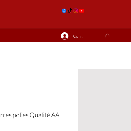
nts
Connexion
ierres suite
Blog
Plus
erres polies Qualité AA