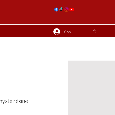
nts
Connexion
ierres suite
Blog
Plus
yste résine