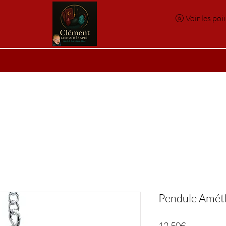
Voir les poi
e
Réservation en ligne
Index des pierres
Index des p
Pendule Améth
Price
12,50€