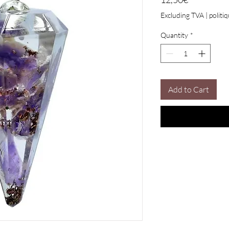
Excluding TVA
|
politi
Quantity
*
Add to Cart