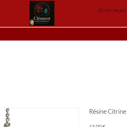
Voir les poi
e
Réservation en ligne
Index des pierres
Index des p
Résine Citrine
Prix
13,00 €