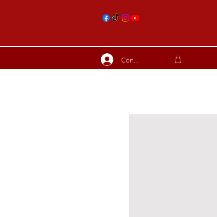
nts
Connexion
ierres suite
Blog
Plus