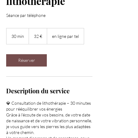
lithothérapie
Séance par téléphone
32
euros
30 min
3
32 €
en ligne par tel
0
m
i
n
Réserver
Description du service
💎 Consultation de lithothérapie – 30 minutes
pour rééquilibrer vos énergies
Grâce à l’écoute de vos besoins, de votre date
de naissance et de votre vibration personnelle,
je vous guide vers les pierres les plus adaptées
à votre chemin.