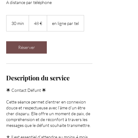
A distance par téléphone
48
euros
30 min
3
48 €
en ligne par tel
0
m
i
n
Réserver
Description du service
🌟 Contact Défunt 🌟
Cette séance permet d’entrer en connexion
douce et respectueuse avec l’âme d’un être
cher disparu. Elle offre un moment de paix, de
compréhension et de réconfort à travers les
messages que le défunt souhaite transmettre.
⚜️ Il est essentiel d’attendre au moins 4 mois