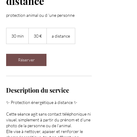
distance
protection animal ou d 'une personne
30
euros
30 min
3
30 €
a distance
0
m
i
n
Réserver
Description du service
✨ Protection énergétique à distance ✨
Cette séance agit sans contact téléphonique ni
visuel, simplement à partir du prénom et d’une
photo de la personne ou de l’animal.
Elle vise à nettoyer, apaiser et renforcer le