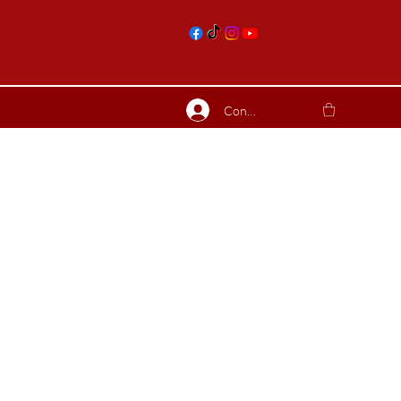
nts
Connexion
ierres suite
Blog
Plus