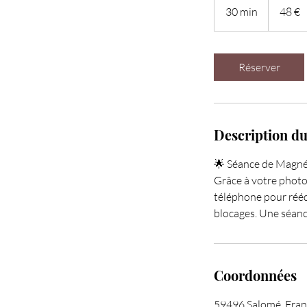
euros
30 min
3
48 €
0
m
i
Réserver
n
Description du
🌟 Séance de Magnét
Grâce à votre photo 
téléphone pour rééqu
blocages. Une séanc
Coordonnées
59496 Salomé, Fran