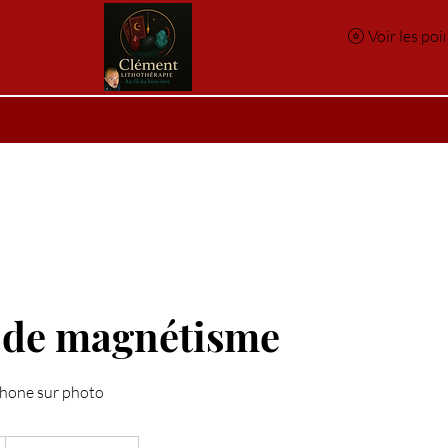
Voir les poi
e
Réservation en ligne
Index des pierres
Index des p
 de magnétisme
phone sur photo