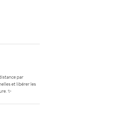
distance par
lles et libérer les
ure. ✨