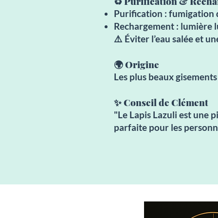
♻️ Purification & Rech
Purification : fumigation 
Rechargement : lumière l
⚠️ Éviter l’eau salée et u
🌍 Origine
Les plus beaux gisements s
✨ Conseil de Clément
"Le Lapis Lazuli est une p
parfaite pour les personne