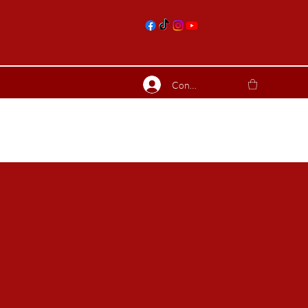
nts
Connexion
ierres suite
Blog
Plus