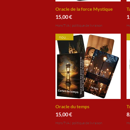
Oracle de la force Mystique
Aperçu rapide
T
Prix
P
15,00 €
1
Hors TVA
|
politique de livraison
Ho
nouveau
Oracle du temps
Aperçu rapide
T
Prix
P
15,00 €
8
Hors TVA
|
politique de livraison
Ho