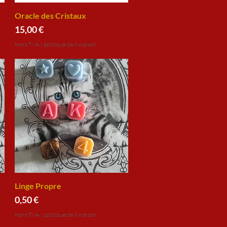
Oracle des Cristaux
Aperçu rapide
Prix
15,00 €
Hors TVA
|
politique de livraison
Linge Propre
Aperçu rapide
Prix
0,50 €
Hors TVA
|
politique de livraison