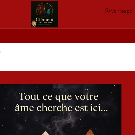
Voir les poi
e
Réservation en ligne
Index des pierres
Index des p