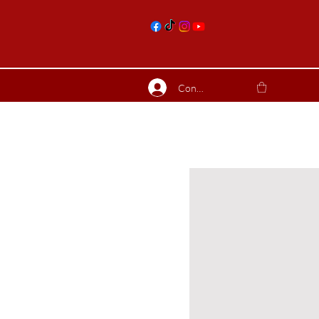
nts
Connexion
ierres suite
Blog
Plus