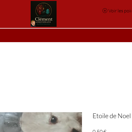
Voir les poi
e
Réservation en ligne
Index des pierres
Index des p
Etoile de Noel
Prix
0,50 €