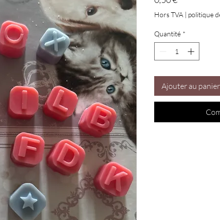
Hors TVA
|
politique d
Quantité
*
Ajouter au panier
Com