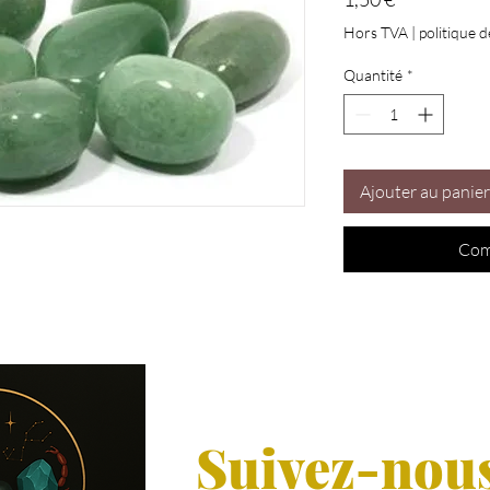
Hors TVA
|
politique d
Quantité
*
Ajouter au panier
Com
Suivez-nou