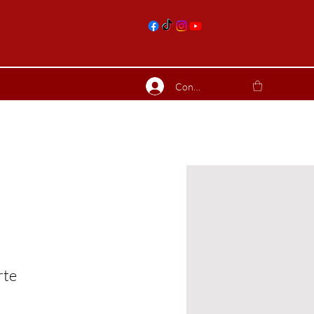
nts
Connexion
ierres suite
Blog
Plus
rte