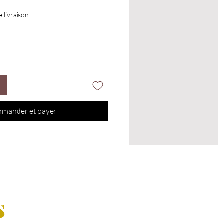
e livraison
mander et payer
s