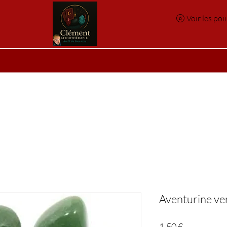
Voir les poi
e
Réservation en ligne
Index des pierres
Index des p
Aventurine ve
Prix
1,50 €