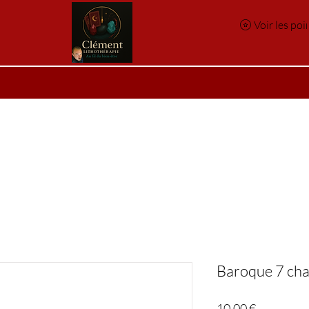
Voir les poi
e
Réservation en ligne
Index des pierres
Index des p
Baroque 7 cha
Prix
10,00 €