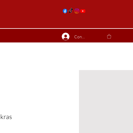
nts
Connexion
ierres suite
Blog
Plus
kras