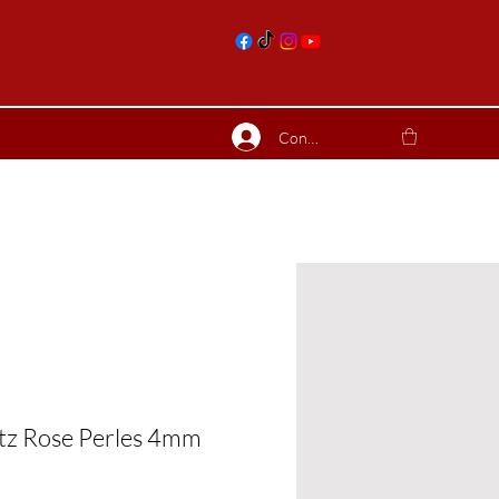
nts
Connexion
ierres suite
Blog
Plus
tz Rose Perles 4mm