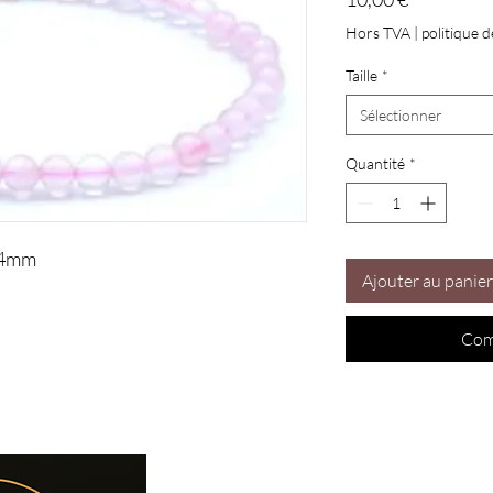
Hors TVA
|
politique d
Taille
*
Sélectionner
Quantité
*
s 4mm
Ajouter au panier
Com