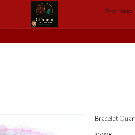
Voir les poi
e
Réservation en ligne
Index des pierres
Index des p
Bracelet Quar
Prix
10,00 €