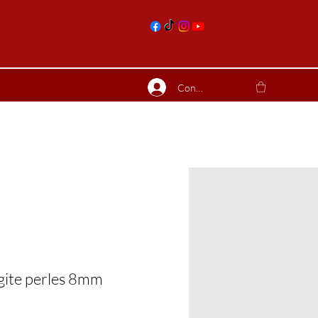
nts
Connexion
ierres suite
Blog
Plus
gite perles 8mm