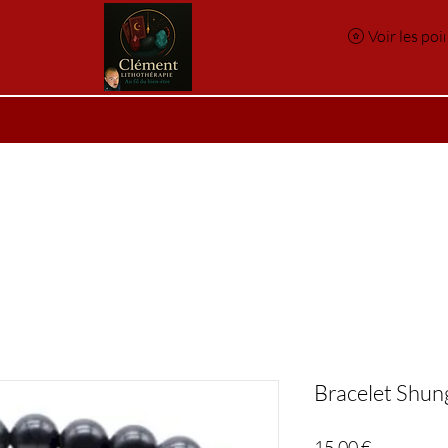
Voir les poi
e
Réservation en ligne
Index des pierres
Index des p
Bracelet Shun
Prix
15,00 €