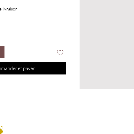
e livraison
mander et payer
s