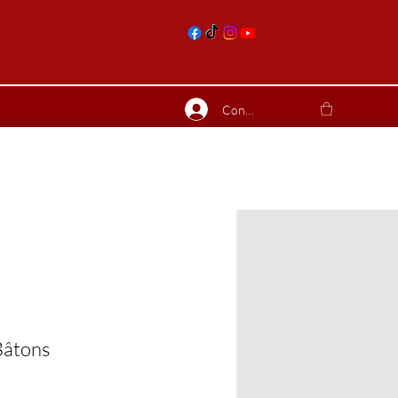
nts
Connexion
ierres suite
Blog
Plus
Bâtons