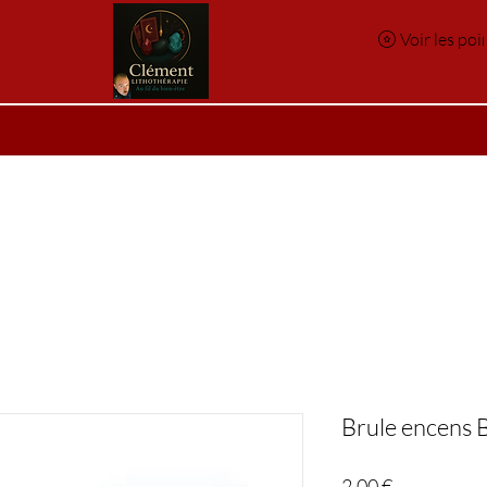
Voir les poi
e
Réservation en ligne
Index des pierres
Index des p
Brule encens 
Prix
2,00 €