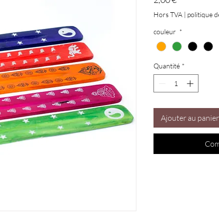
Hors TVA
|
politique d
couleur
*
Quantité
*
Ajouter au panier
Com