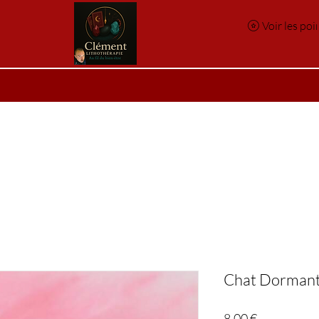
Voir les poi
e
Réservation en ligne
Index des pierres
Index des p
Chat Dormant
Prix
8,00 €