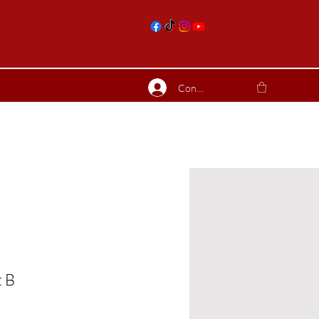
nts
Connexion
ierres suite
Blog
Plus
 B