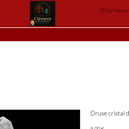
Voir les poi
e
Réservation en ligne
Index des pierres
Index des p
Druse cristal 
Prix
8,00 €