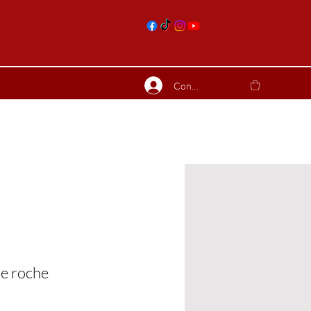
nts
Connexion
ierres suite
Blog
Plus
de roche