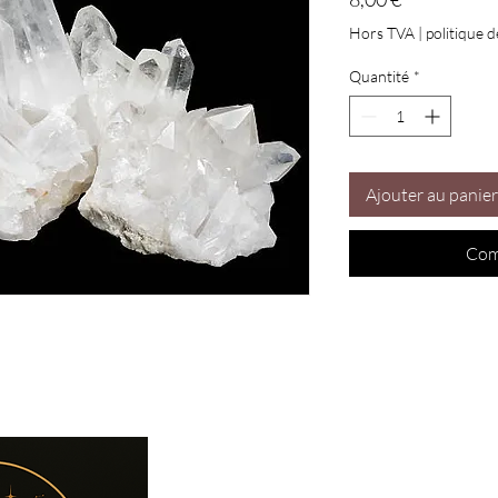
Hors TVA
|
politique d
Quantité
*
Ajouter au panier
Com