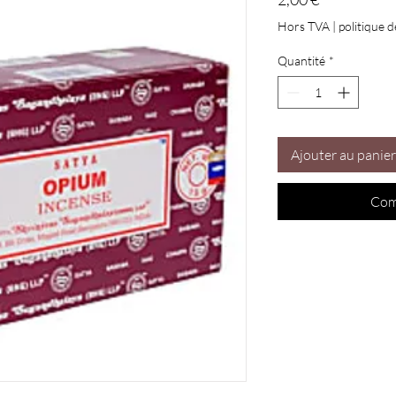
Hors TVA
|
politique d
Quantité
*
Ajouter au panier
Com