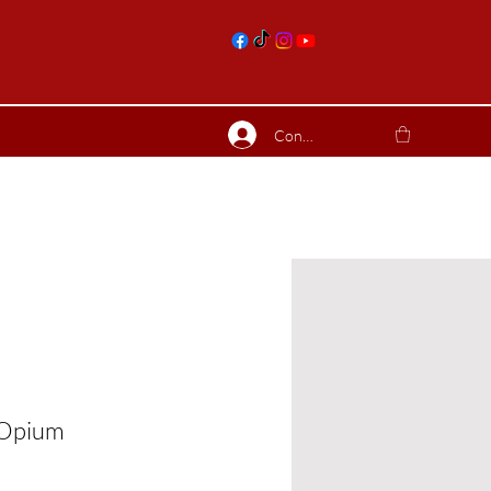
nts
Connexion
ierres suite
Blog
Plus
 Opium