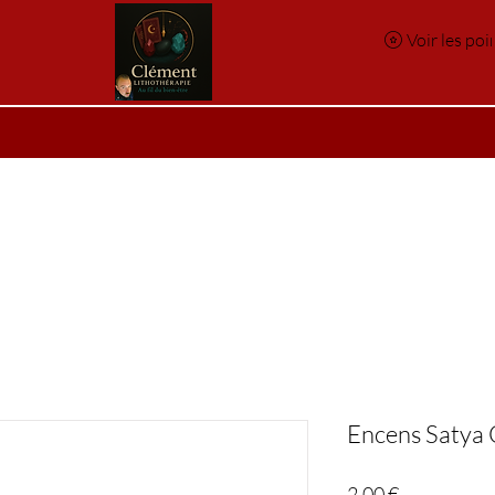
Voir les poi
e
Réservation en ligne
Index des pierres
Index des p
Encens Satya
Prix
2,00 €