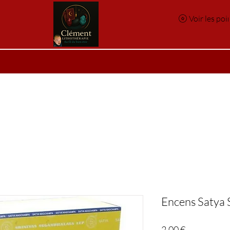
Voir les poi
e
Réservation en ligne
Index des pierres
Index des p
Encens Satya 
Prix
2,00 €