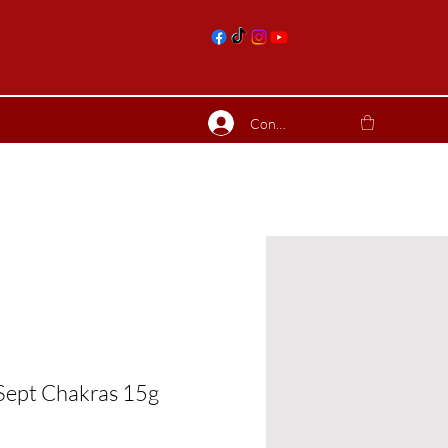
nts
Connexion
ierres suite
Blog
Plus
Sept Chakras 15g