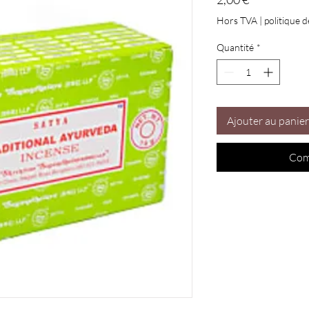
Hors TVA
|
politique d
Quantité
*
Ajouter au panier
Com