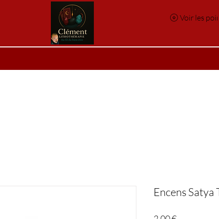
Voir les poi
e
Réservation en ligne
Index des pierres
Index des p
Encens Satya 
Prix
2,00 €