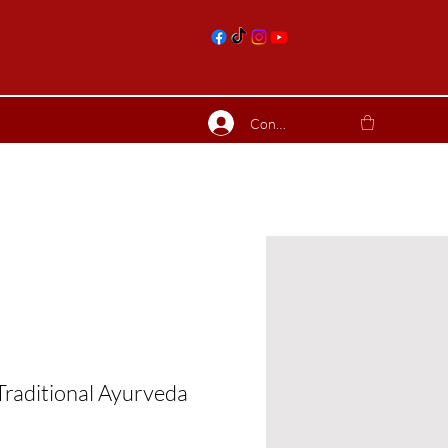
nts
Connexion
ierres suite
Blog
Plus
Traditional Ayurveda