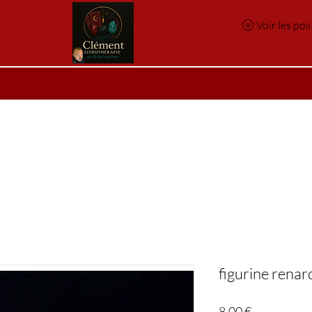
Voir les poi
e
Réservation en ligne
Index des pierres
Index des p
figurine renar
Prix
8,00 €