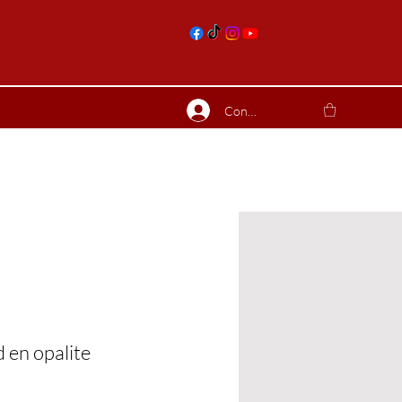
nts
Connexion
ierres suite
Blog
Plus
d en opalite