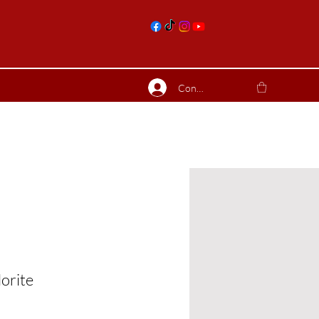
nts
Connexion
ierres suite
Blog
Plus
orite