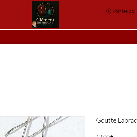
Voir les poi
e
Réservation en ligne
Index des pierres
Index des p
Goutte Labrad
Prix
12,00 €