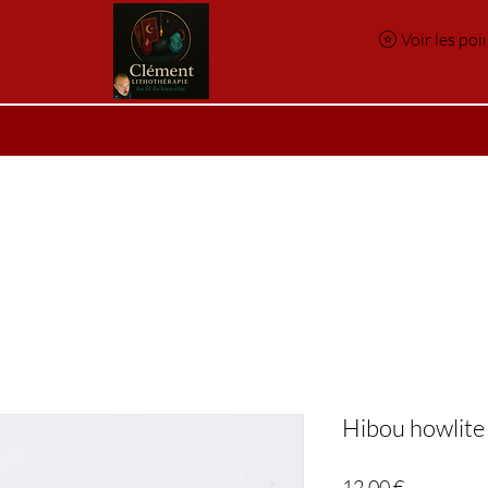
Voir les poi
e
Réservation en ligne
Index des pierres
Index des p
Hibou howlite
Prix
12,00 €