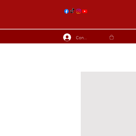
nts
Connexion
ierres suite
Blog
Plus