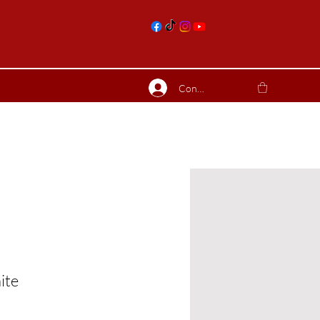
nts
Connexion
ierres suite
Blog
Plus
ite