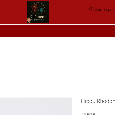
Voir les poi
e
Réservation en ligne
Index des pierres
Index des p
Hibou Rhodon
Prix
12,50 €