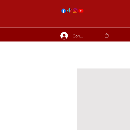
nts
Connexion
ierres suite
Blog
Plus