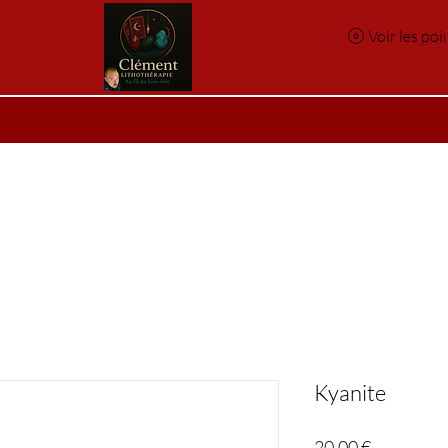
Voir les poi
e
Réservation en ligne
Index des pierres
Index des p
Kyanite
Prix
20,00 €