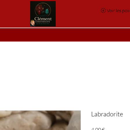
Voir les poi
e
Réservation en ligne
Index des pierres
Index des p
Labradorite
Prix
4,00 €