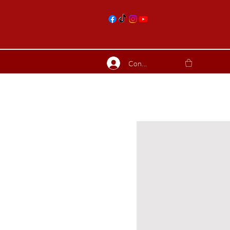
nts
Connexion
ierres suite
Blog
Plus