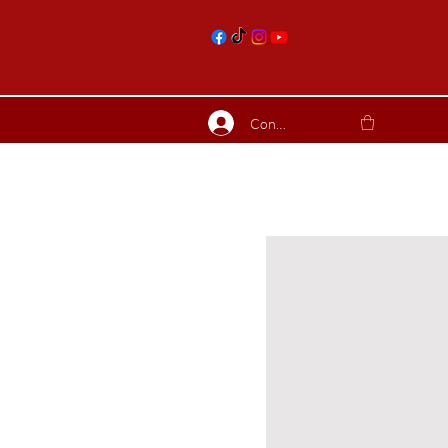
nts
Connexion
ierres suite
Blog
Plus