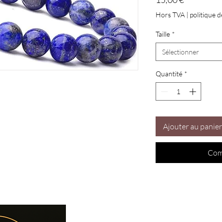
Hors TVA
|
politique d
Taille
*
Sélectionner
Quantité
*
Ajouter au panier
Com