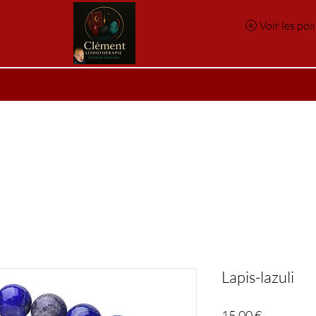
Voir les poi
e
Réservation en ligne
Index des pierres
Index des p
Lapis-lazuli
Prix
15,00 €