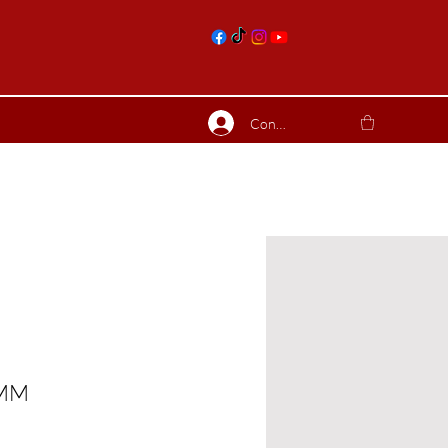
nts
Connexion
ierres suite
Blog
Plus
8MM