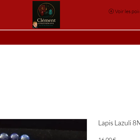
Voir les poi
e
Réservation en ligne
Index des pierres
Index des p
Lapis Lazuli 
Prix
16,00 €