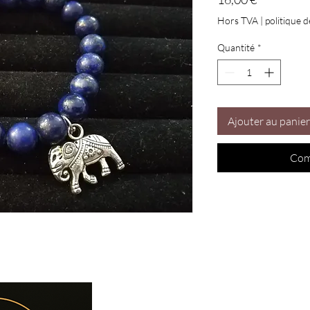
Hors TVA
|
politique d
Quantité
*
Ajouter au panier
Com