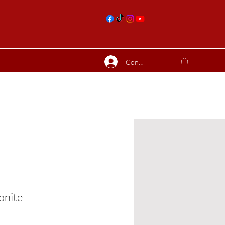
nts
Connexion
ierres suite
Blog
Plus
onite