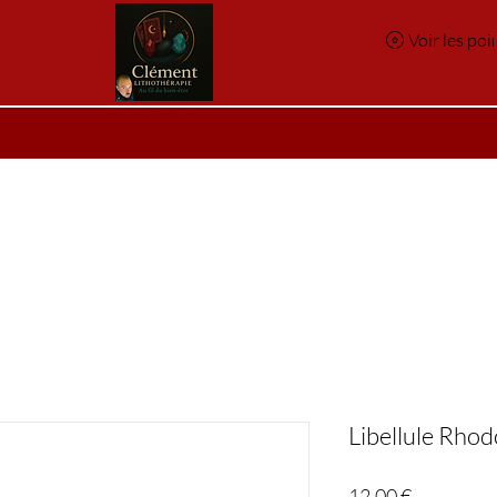
Voir les poi
e
Réservation en ligne
Index des pierres
Index des p
Libellule Rhod
Prix
12,00 €