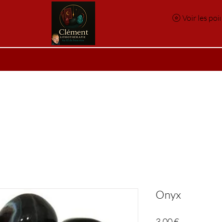
Voir les poi
e
Réservation en ligne
Index des pierres
Index des p
Onyx
Prix
3,00 €