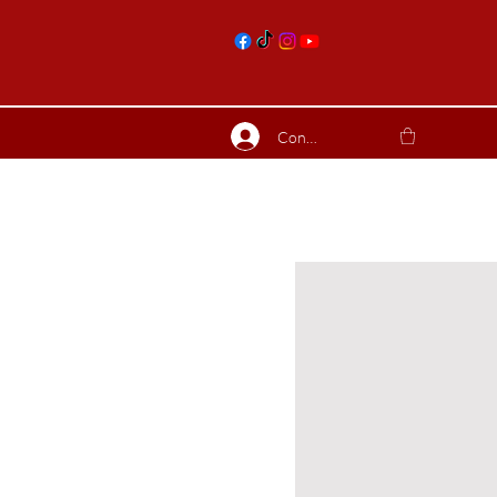
nts
Connexion
ierres suite
Blog
Plus