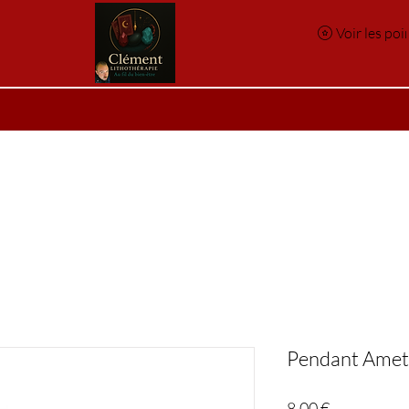
Voir les poi
e
Réservation en ligne
Index des pierres
Index des p
Pendant Amet
Prix
8,00 €