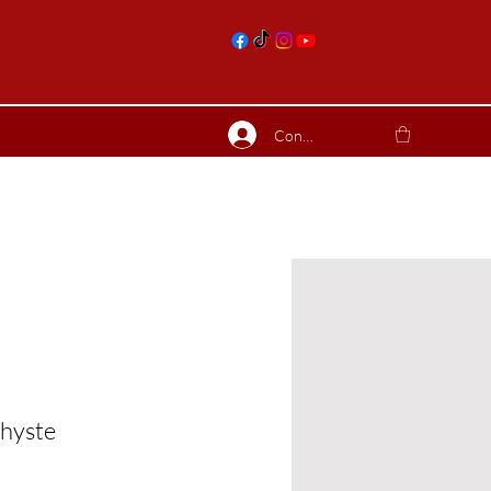
nts
Connexion
ierres suite
Blog
Plus
hyste