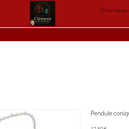
Voir les poi
e
Réservation en ligne
Index des pierres
Index des p
Pendule coniq
Prix
12,50 €