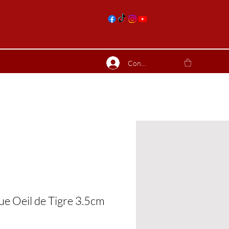
nts
Connexion
ierres suite
Blog
Plus
ue Oeil de Tigre 3.5cm