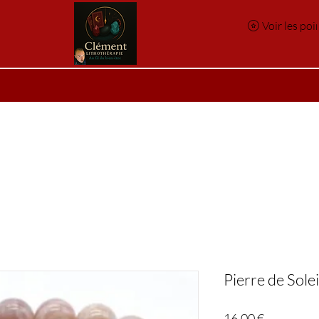
Voir les poi
e
Réservation en ligne
Index des pierres
Index des p
Pierre de Solei
Prix
16,00 €