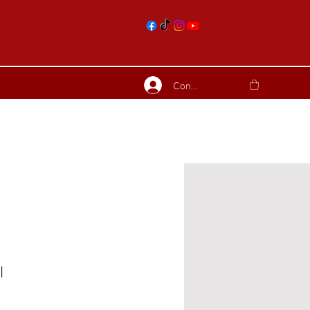
nts
Connexion
ierres suite
Blog
Plus
l