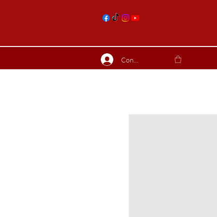
nts
Connexion
ierres suite
Blog
Plus