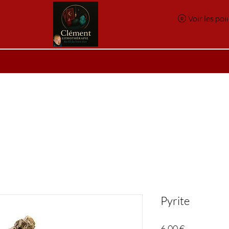
Voir les poi
e
Réservation en ligne
Index des pierres
Index des p
Pyrite
Prix
6,00 €