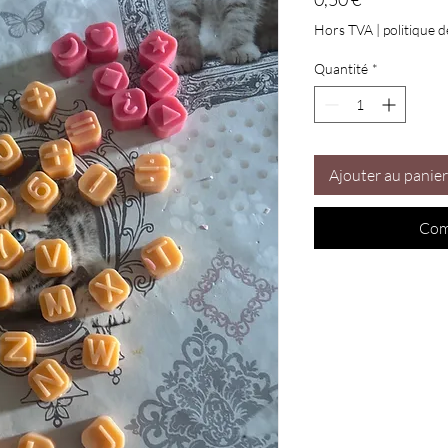
Hors TVA
|
politique d
Quantité
*
Ajouter au panier
Com