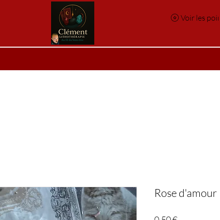
Voir les poi
e
Réservation en ligne
Index des pierres
Index des p
Rose d'amour
Prix
0,50 €