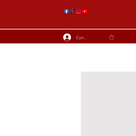
nts
Connexion
ierres suite
Blog
Plus