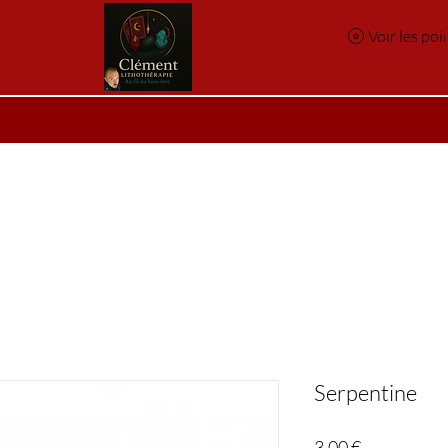
Voir les poi
e
Réservation en ligne
Index des pierres
Index des p
Serpentine
Prix
3,00 €