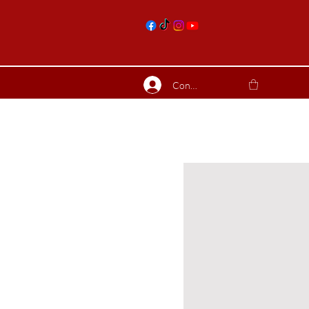
nts
Connexion
ierres suite
Blog
Plus