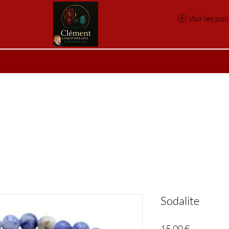
Voir les poi
e
Réservation en ligne
Index des pierres
Index des p
Sodalite
Prix
15,00 €