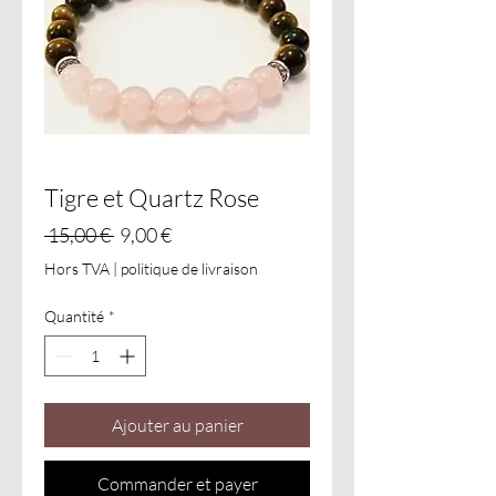
Tigre et Quartz Rose
Prix original
Prix promotionnel
 15,00 € 
9,00 €
Hors TVA
|
politique de livraison
Quantité
*
Ajouter au panier
Commander et payer