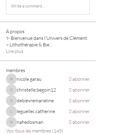
Write a comment...
À propos
✨ Bienvenue dans l’Univers de Clément
– Lithothérapie & Bie
...
Lire plus
membres
nicole.garau
S'abonner
nicole.garau
christelle.begoin12
S'abonner
christelle.begoin12
debievremarieline
S'abonner
debievremarieline
leguellec.catherine
S'abonner
leguellec.catherine
nahedosman
S'abonner
nahedosman
Voir tous les membres (145)