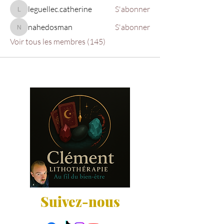
leguellec.catherine
S'abonner
leguellec.catherine
nahedosman
S'abonner
nahedosman
Voir tous les membres (145)
Suivez-nous