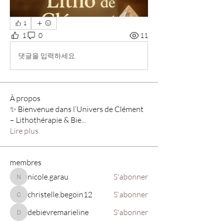
1
1
0
11
댓글을 입력하세요.
À propos
✨ Bienvenue dans l’Univers de Clément
– Lithothérapie & Bie
...
Lire plus
membres
nicole.garau
S'abonner
nicole.garau
christelle.begoin12
S'abonner
christelle.begoin12
debievremarieline
S'abonner
debievremarieline