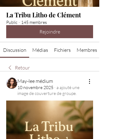
La Tribu Litho de Clément
Public
·
145 membres
Rejoindre
Discussion
Médias
Fichiers
Membres
Retour
May-lee médium
10 novembre 2025
·
a ajouté une
image de couverture de groupe.