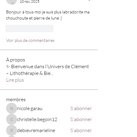
10 nov. 2025
Bonjour à tous moi je suis plus labradorite ma 
chouchoute et pierre de lune ;)
J'aime
Répondre
Voir plus de commentaires
À propos
✨ Bienvenue dans l’Univers de Clément
– Lithothérapie & Bie
...
Lire plus
membres
nicole.garau
S'abonner
nicole.garau
christelle.begoin12
S'abonner
christelle.begoin12
debievremarieline
S'abonner
debievremarieline