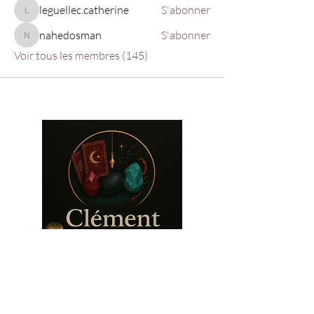
leguellec.catherine
S'abonner
leguellec.catherine
nahedosman
S'abonner
nahedosman
Voir tous les membres (145)
Suivez-nous