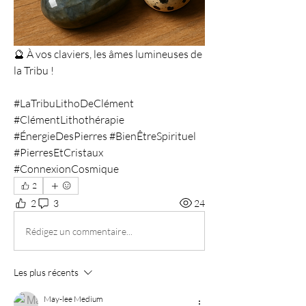
🔮 À vos claviers, les âmes lumineuses de 
la Tribu !
#LaTribuLithoDeClément 
#ClémentLithothérapie 
#ÉnergieDesPierres #BienÊtreSpirituel 
#PierresEtCristaux 
#ConnexionCosmique
2
2
3
24
Rédigez un commentaire...
Les plus récents
May-lee Medium